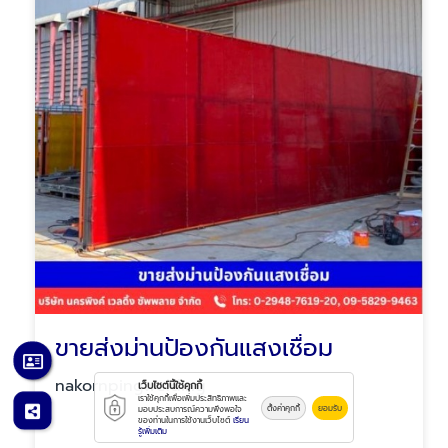
ขายส่งม่านป้องกันแสงเชื่อม
nakornpingwelding
เว็บไซต์นี้ใช้คุกกี้
เราใช้คุกกี้เพื่อเพิ่มประสิทธิภาพและ
ตั้งค่าคุกกี้
ยอมรับ
มอบประสบการณ์ความพึงพอใจ
ของท่านในการใช้งานเว็บไซต์
เรียน
รู้เพิ่มเติม