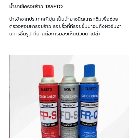
น้ำยาเช็ครอยร้าว TASETO
นำเข้าจากประเทศญี่ปุ่น เป็นน้ำยาชนิดแทรกซึมเพื่อช่วย
ตรวจสอบหารอยร้าว รอยรั่วที่ทีรอยขึ้นมาจนถึงผิวชิ้นงา
นการชึ้นรูป ที่ยากต่อการมองเห็นด้วยตาเปล่า