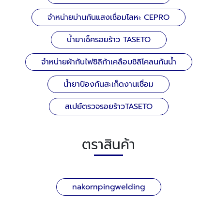
จำหน่ายม่านกันแสงเชื่อมโลหะ CEPRO
น้ำยาเช็ครอยร้าว TASETO
จำหน่ายผ้ากันไฟซิลิก้าเคลือบซิลิโคลนกันน้ำ
น้ำยาป้องกันสะเก็ดงานเชื่อม
สเปย์ตรวจรอยร้าวTASETO
ตราสินค้า
nakornpingwelding