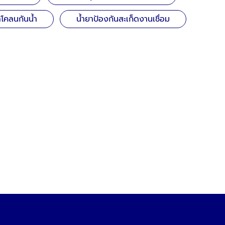
ลิโคลนกันน้ำ
น้ำยาป้องกันสะเก็ดงานเชื่อม