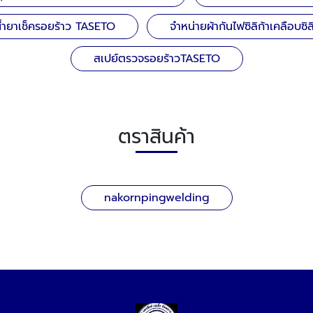
้ำยาเช็ครอยร้าว TASETO
จำหน่ายผ้ากันไฟซิลิก้าเคลือบซิ
สเปย์ตรวจรอยร้าวTASETO
ตราสินค้า
nakornpingwelding