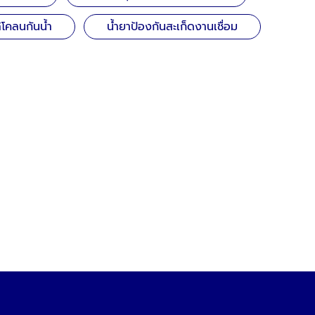
ลิโคลนกันน้ำ
น้ำยาป้องกันสะเก็ดงานเชื่อม