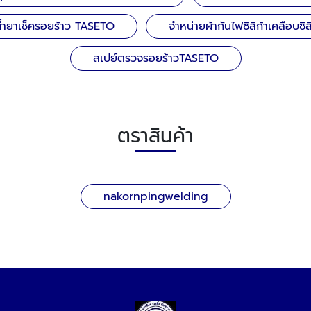
้ำยาเช็ครอยร้าว TASETO
จำหน่ายผ้ากันไฟซิลิก้าเคลือบซิ
สเปย์ตรวจรอยร้าวTASETO
ตราสินค้า
nakornpingwelding