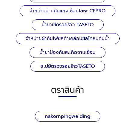
จำหน่ายม่านกันแสงเชื่อมโลหะ CEPRO
น้ำยาเช็ครอยร้าว TASETO
จำหน่ายผ้ากันไฟซิลิก้าเคลือบซิลิโคลนกันน้ำ
น้ำยาป้องกันสะเก็ดงานเชื่อม
สเปย์ตรวจรอยร้าวTASETO
ตราสินค้า
nakornpingwelding