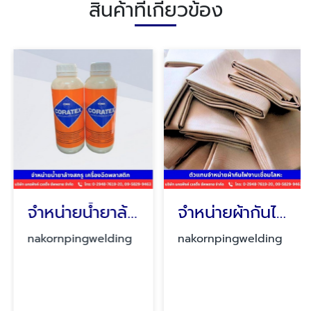
สินค้าที่เกี่ยวข้อง
จำหน่ายน้ำยาล้างสกรู เครื่องฉีดพลาสติก
จำหน่ายผ้ากันไฟงานเชื่อมโลหะ Welding blankets
nakornpingwelding
nakornpingwelding