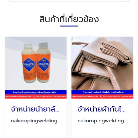
สินค้าที่เกี่ยวข้อง
จำหน่ายน้ำยาล้างสกรู เครื่องฉีดพลาสติก
จำหน่ายผ้ากันไฟงานเชื่อมโลหะ Welding blankets
nakornpingwelding
nakornpingwelding