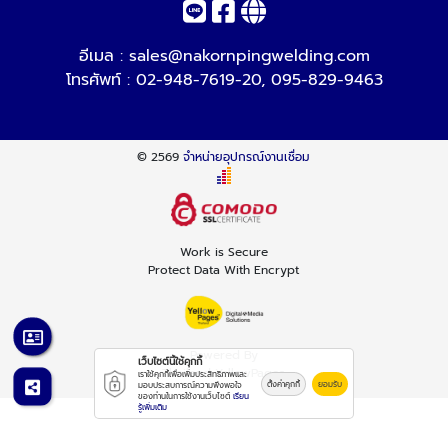
อีเมล :
sales@nakornpingwelding.com
โทรศัพท์ :
02-948-7619-20
,
095-829-9463
© 2569
จำหน่ายอุปกรณ์งานเชื่อม
Work is Secure
Protect Data With Encrypt
Powered By
เว็บไซต์นี้ใช้คุกกี้
Thailand YellowPages
เราใช้คุกกี้เพื่อเพิ่มประสิทธิภาพและ
ตั้งค่าคุกกี้
ยอมรับ
มอบประสบการณ์ความพึงพอใจ
ของท่านในการใช้งานเว็บไซต์
เรียน
รู้เพิ่มเติม